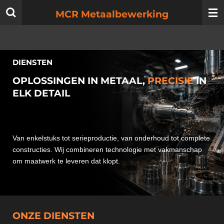
Ga
MCR Metaalbewerking
direct
naar
de
hoofdinhoud
DIENSTEN
OPLOSSINGEN IN METAAL,
PRECISIE
IN
ELK DETAIL
Van enkelstuks tot serieproductie, van onderhoud tot complete
constructies. Wij combineren technologie met vakmanschap
om maatwerk te leveren dat klopt.
ONZE DIENSTEN