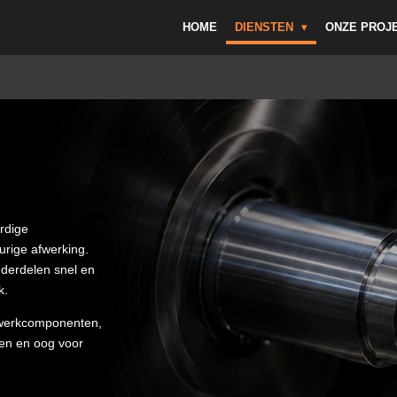
HOME
DIENSTEN
ONZE PROJ
rdige
urige afwerking.
derdelen snel en
k.
twerkcomponenten,
den en oog voor