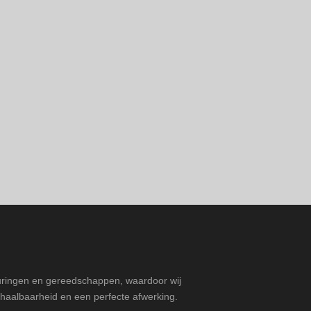
uringen en gereedschappen, waardoor wij
aalbaarheid en een perfecte afwerking.